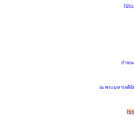
[ประ
กำหนด
ณ พระมหาเจดีย์
[รา