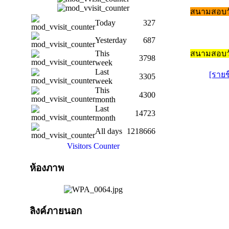
สนามสอบวั
Today
327
Yesterday
687
สนามสอบว
This
3798
week
Last
[รายช
3305
week
This
4300
month
Last
14723
month
All days
1218666
Visitors Counter
ห้องภาพ
ลิงค์ภายนอก