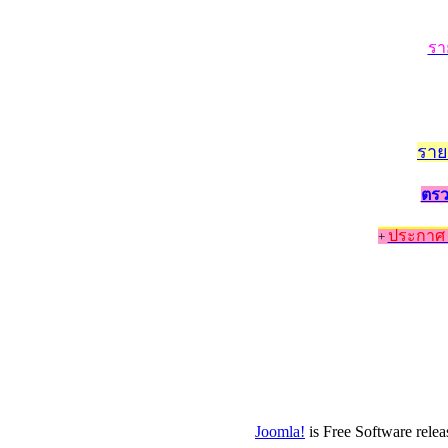
รา
ราย
ตรว
ประกาศ 
+
Joomla!
is Free Software rele