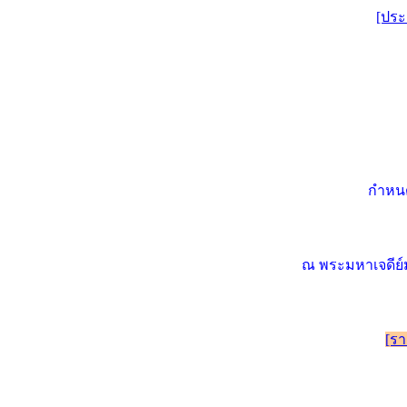
[ประ
กำหนด
ณ พระมหาเจดีย์
[รา