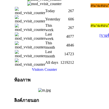
สนามสอบวั
Today
267
Yesterday
606
สนามสอบว
This
267
week
Last
[รายช
4077
week
This
4846
month
Last
14723
month
All days
1219212
Visitors Counter
ห้องภาพ
ลิงค์ภายนอก