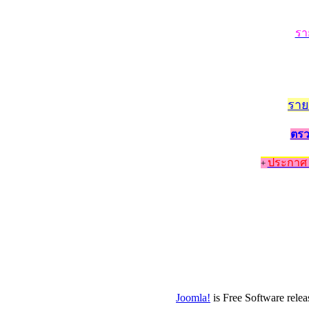
รา
ราย
ตรว
ประกาศ 
+
Joomla!
is Free Software rele